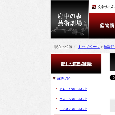
現在の位置：
トップページ
>
施設紹
府中の森芸術劇場
施設紹介
どりーむホール紹介
ウィーンホール紹介
ふるさとホール紹介