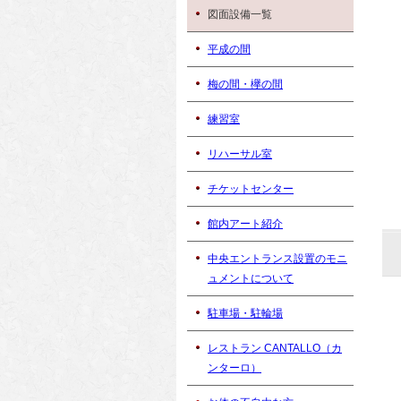
図面設備一覧
平成の間
梅の間・欅の間
練習室
リハーサル室
チケットセンター
館内アート紹介
中央エントランス設置のモニ
ュメントについて
駐車場・駐輪場
レストラン CANTALLO（カ
ンターロ）