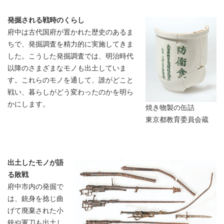
発掘される戦時のくらし
府中は古代国府が置かれた歴史のあるま
ちで、発掘調査を精力的に実施してきま
した。こうした発掘調査では、明治時代
以降のさまざまなモノも出土していま
す。これらのモノを通して、誰がどこと
戦い、暮らしがどう変わったのかを明ら
かにします。
焼き物製の缶詰
東京都教育委員会蔵
出土したモノが語
る敗戦
府中市内の発掘で
は、銃身を捻じ曲
げて廃棄された小
銃や軍刀も出土し