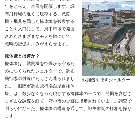
年をとらえ、本展を開催します。調
布飛行場の近くに現存する、戦闘
機・飛燕を隠した掩体壕を観察する
ことを入口にして、府中市域で発掘
されたさまざまなモノを軸にして、
戦時の記憶をよみがえらせます。
掩体壕とは何か？
掩体壕は、戦闘機を空爆から守るた
めにつくられたシェルターで、調布
飛行場の付近にたくさん造られまし
戦闘機を隠すシェルター
た。「旧陸軍調布飛行場白糸台掩体
壕」は、数少なくなった現存する掩体壕の一つで、発掘を含むさ
まざまな調査を経て、府中市の史跡に指定されています。調査で
明らかになった、掩体壕の構造を通して、戦争末期の様相を探り
ます。