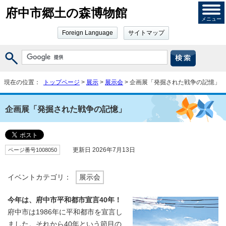
府中市郷土の森博物館
メニュー
Foreign Language
サイトマップ
現在の位置：
トップページ
>
展示
>
展示会
> 企画展「発掘された戦争の記憶」
企画展「発掘された戦争の記憶」
ページ番号1008050
更新日 2026年7月13日
イベントカテゴリ：
展示会
今年は、府中市平和都市宣言40年！
府中市は1986年に平和都市を宣言し
ました。それから40年という節目の