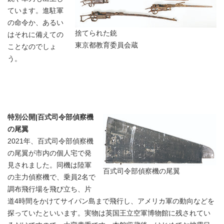
ています。進駐軍
の命令か、あるい
捨てられた銃
はそれに備えての
東京都教育委員会蔵
ことなのでしょ
う。
特別公開|百式司令部偵察機
の尾翼
2021年、百式司令部偵察機
の尾翼が市内の個人宅で発
見されました。同機は陸軍
百式司令部偵察機の尾翼
の主力偵察機で、乗員2名で
調布飛行場を飛び立ち、片
道4時間をかけてサイパン島まで飛行し、アメリカ軍の動向などを
探っていたといいます。実物は英国王立空軍博物館に残されてい