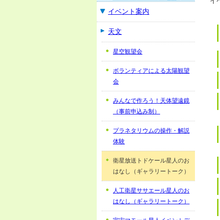
イ
イベント案内
天文
星空観望会
ボランティアによる太陽観望
会
みんなで作ろう！天体望遠鏡
（事前申込み制）
プラネタリウムの操作・解説
体験
衛星放送トドケール星人のお
はなし（ギャラリートーク）
人工衛星ササエール星人のお
はなし（ギャラリートーク）