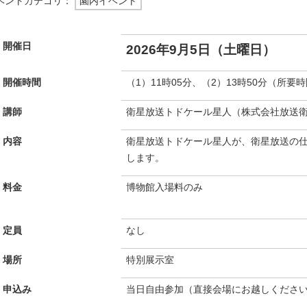
ベントカテゴリ：
園内イベント
開催日
2026年9月5日（土曜日）
開催時間
（1）11時05分、（2）13時50分（所要
講師
衛星放送トドケール星人（株式会社放送
内容
衛星放送トドケール星人が、衛星放送の
します。
料金
博物館入場料のみ
定員
なし
場所
特別展示室
申込み
当日自由参加（直接会場にお越しくださ