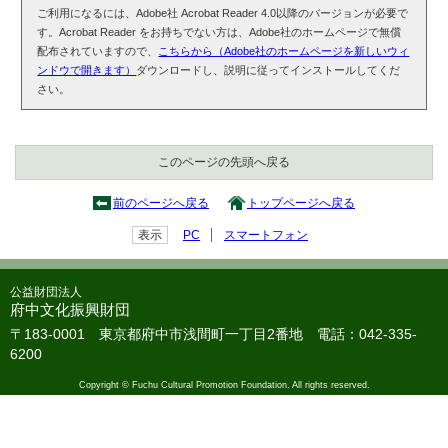
ご利用になるには、Adobe社 Acrobat Reader 4.0以降のバージョンが必要で
す。Acrobat Reader をお持ちでない方は、Adobe社のホームページで無償
配布されていますので、
こちらから（Adobe社のホームページを新しいウィ
ンドウで開きます）
ダウンロードし、説明に従ってインストールしてくだ
さい。
このページの先頭へ戻る
前のページへ戻る
トップページへ戻る
表示
PC
スマートフォン
公益財団法人
府中文化振興財団
〒183-0001 東京都府中市浅間町一丁目2番地 電話：042-335-
6200
Copyright © Fuchu Cultural Promotion Foundation. All rights reserved.